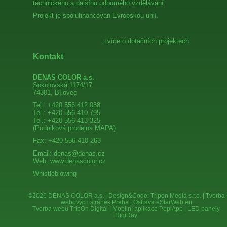
technického a dalšího odborného vzdělávání.
Projekt je spolufinancován Evropskou unií.
+více o dotačních projektech
Kontakt
DENAS COLOR a.s.
Sokolovská 1174/17
74301, Bílovec
Tel.: +420 556 412 038
Tel.: +420 556 410 795
Tel.: +420 556 413 325
(Podniková prodejna
MAPA
)
Fax: +420 556 410 263
Email:
denas@denas.cz
Web:
www.denascolor.cz
Whistleblowing
©2026 DENAS COLOR a.s. | Design&Code:
Tripon Media s.r.o.
|
Tvorba
webových stránek Praha | Ostrava eStarWeb.eu
Tvorba webu TripOn Digital
|
Mobilní aplikace PepiApp
|
LED panely
DigiDay