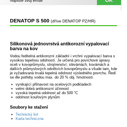
DENATOP S 500
(dříve DENATOP PZ/HR)
Silikonová jednovrstvá antikorozní vypalovací
barva na kov
Vodou ředitelná antikorozní základní i vrchní vypalovací barva s
vysokou tepelnou odolností. Je určená pro povrchové úpravy
oceli v kovoprůmyslu, strojírenství, slévárnách, kovárnách a
dalších průmyslových odvětvích kovoprůmyslu a všude tam, kde
je vyžadovaná trvalá tepelná odolnost výsledného povrchu. Ředí
se dle potřeby vodou max. do 20 % obj. hmotnosti.
vynikající přilnavost na ocelových podkladech
velmi dobrá antikorozní účinnost
vysoká tepelná odolnost až do 500 °C
odolnost kouřovým plynům
Soubory ke stažení
Technický list
Karta techniczna