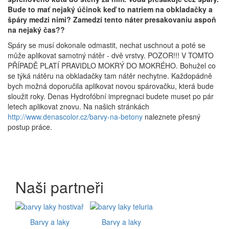
Bude to mať nejaký účinok keď to natriem na obkladačky a
špáry medzi nimi? Zamedzí tento náter presakovaniu aspoň
na nejaký čas??
Spáry se musí dokonale odmastit, nechat uschnout a poté se
může aplikovat samotný nátěr - dvě vrstvy. POZOR!!! V TOMTO
PŘÍPADĚ PLATÍ PRAVIDLO MOKRÝ DO MOKRÉHO. Bohužel co
se týká nátěru na obkladačky tam nátěr nechytne. Každopádně
bych možná doporučila aplikovat novou spárovačku, která bude
sloužit roky. Denas Hydrofóbní impregnaci budete muset po pár
letech aplikovat znovu. Na našich stránkách
http://www.denascolor.cz/barvy-na-betony
naleznete přesný
postup práce.
Naši partneři
Barvy a laky
Barvy a laky