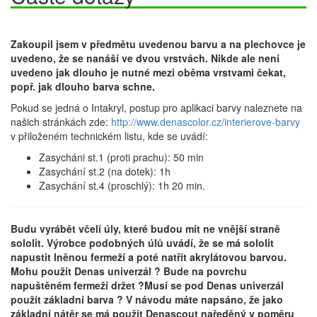
Zakoupil jsem v předmětu uvedenou barvu a na plechovce je
uvedeno, že se nanáší ve dvou vrstvách. Nikde ale ne
n
í
uvedeno jak dlouho je nutné mezi oběma vrstvami čekat,
popř. jak dlouho barva schne.
Pokud se jedná o Intakryl, postup pro aplikaci barvy naleznete na
našich stránkách zde:
http://www.denascolor.cz/interierove-barvy
v přiloženém technickém listu, kde se uvádí:
Zasycháni st.1 (proti prachu): 50 min
Zasychání st.2 (na dotek): 1h
Zasychání st.4 (proschlý): 1h 20 min.
Budu vyrábět včelí úly, které budou mít ne vnější straně
sololit. Výrobce podobných úlů uvádí, že se má sololit
napustit lněnou fermeží a poté natřít akrylátovou barvou.
Mohu použít Denas univerzál ? Bude na povrchu
napuštěném fermeží držet ?Musí se pod Denas univerzál
použít základní barva ? V návodu máte napsáno, že jako
základní nátěr se má použít Denascout naředěný v poměru