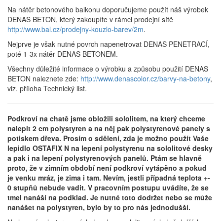
Na nátěr betonového balkonu doporučujeme použít náš výrobek
DENAS BETON, který zakoupíte v rámci prodejní sítě
http://www.bal.cz/prodejny-kouzlo-barev/2m
.
Nejprve je však nutné povrch napenetrovat DENAS PENETRACÍ,
poté 1-3x nátěr DENAS BETONEM.
Všechny důležité informace o výrobku a způsobu použití DENAS
BETON naleznete zde:
http://www.denascolor.cz/barvy-na-betony
,
viz. příloha Technický list.
Podkroví na chatě jsme obložili sololitem, na který chceme
nalepit 2 cm polystyren a na něj pak polystyrenové panely s
potiskem dřeva. Prosím o sdělení, zda je možno použít Vaše
lepidlo OSTAFIX N na lepení polystyrenu na sololitové desky
a pak i na lepení polystyrenových panelů. Ptám se hlavně
proto, že v zimním období není podkroví vytápěno a pokud
je venku mráz, je zima i tam. Nevím, jestli případná teplota +-
0 stupňů nebude vadit. V pracovním postupu uvádíte, že se
tmel nanáší na podklad. Je nutné toto dodržet nebo se může
nanášet na polystyren, bylo by to pro nás jednodušší.