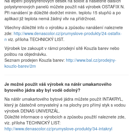
Na lepení polystyrenových desek na sololit a následně dalších
polystyrenových panelů můžete použít náš výrobek OSTAFIX N.
Při nanášení je důležité dodržet minim. teplotu 15 stupňů a po
aplikaci již teplota nemá žádný vliv na přídržnost.
Všechny důležité info o výrobku a způsobu nanášení naleznete
zde:
http://www.denascolor.cz/prumyslove-produkty/24-ostafix-
n
viz. příloha TECHNICKÝ LIST.
Výrobek lze zakoupit v rámci prodejní sítě Kouzla barev nebo
poštou na objednávku.
Seznam prodejen Kouzla barev:
http://www.bal.cz/prodejny-
kouzlo-barev/2m
Je možné použít váš výrobek na nátěr umakartového
bytového jádra aby byl vodě odolný?
Na nátěr umakartového bytové jádra můžete použít INTAKRYL,
který je částečně omyvatelný a na plochy pro přímý styk s vodou
výrobek DENAS UNIVERZÁL.
Důležité informace o výrobcích a způsobu použití naleznete zde,
viz. příloha TECHNICKÝ LIST:
http://www.denascolor.cz/prumyslove-produkty/34-intakryl