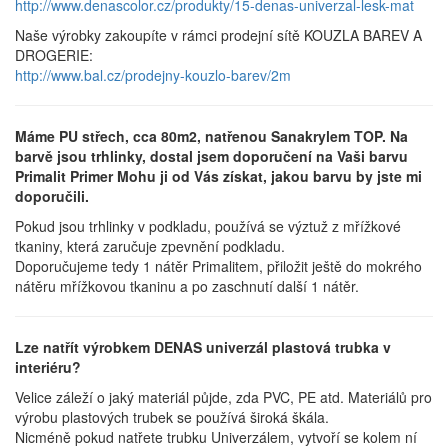
http://www.denascolor.cz/produkty/15-denas-univerzal-lesk-mat
Naše výrobky zakoupíte v rámci prodejní sítě KOUZLA BAREV A
DROGERIE:
http://www.bal.cz/prodejny-kouzlo-barev/2m
Máme PU střech, cca 80m2, natřenou Sanakrylem TOP. Na
barvě jsou trhlinky, dostal jsem doporučení na Vaši barvu
Primalit Primer Mohu ji od Vás získat, jakou barvu by jste mi
doporučili.
Pokud jsou trhlinky v podkladu, používá se výztuž z mřížkové
tkaniny, která zaručuje zpevnění podkladu.
Doporučujeme tedy 1 nátěr Primalitem, přiložit ještě do mokrého
nátěru mřížkovou tkaninu a po zaschnutí další 1 nátěr.
Lze natřít výrobkem DENAS univerzál plastová trubka v
interiéru?
Velice záleží o jaký materiál půjde, zda PVC, PE atd. Materiálů pro
výrobu plastových trubek se používá široká škála.
Nicméně pokud natřete trubku Univerzálem, vytvoří se kolem ní