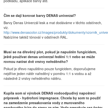
podkladu, aplikace barvy atd.
Čím se dají korovat barvy DENAS univerzal?
Barvy Denas Univerzál lesk a mat dodáváme v těchto odstínech,
viz.
http://www.denascolor.cz/images/produkty/dokumenty/vzornik_univerz
Nabízíme taktéž tónováí v odstínech RAL.
Musí se na dřevěný plot, pokud je napuštěn fungicidem,
ještě používat denas univerzal ředění 1:1 nebo se může
rovnou natírat dvě vrstvy neředěného?
Pokud je dřevo napuštěno pouze fungicidem, doporučujeme
nejdříve jeden nátěr naředěný v poměru 1:1 s vodou a až
následně 2 vrstvy neředěného nátěru.
Kupila som si výrobok DENAS vodoodpudivý napoštecí
prípravek - hydrofoni impregnace. Chcela by som to použiť
na zamedzenie presakovania vody z murovaného
sprchového kúta do steny za ním. Voda presakuje cez špáry.