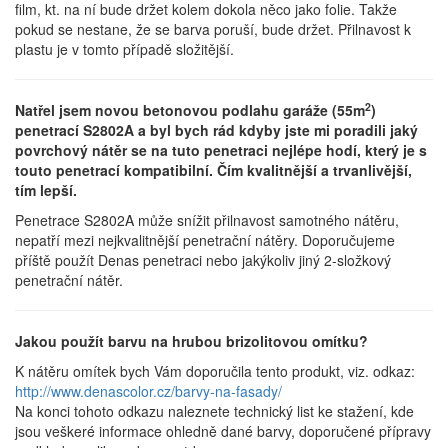
film, kt. na ní bude držet kolem dokola něco jako folie. Takže
pokud se nestane, že se barva poruší, bude držet. Přilnavost k
plastu je v tomto případě složitější.
2
Natřel jsem novou betonovou podlahu garáže (55m
)
penetrací S2802A a byl bych rád kdyby jste mi poradili jaký
povrchový nátěr se na tuto penetraci nejlépe hodí, který je s
touto penetrací kompatibilní. Čím kvalitnější a trvanlivější,
tím lepší.
Penetrace S2802A může snížit přilnavost samotného nátěru,
nepatří mezi nejkvalitnější penetrační nátěry. Doporučujeme
příště použít Denas penetraci nebo jakýkoliv jiný 2-složkový
penetrační nátěr.
Jakou použít barvu na hrubou brizolitovou omítku?
K nátěru omítek bych Vám doporučila tento produkt, viz. odkaz:
http://www.denascolor.cz/barvy-na-fasady/
Na konci tohoto odkazu naleznete technický list ke stažení, kde
jsou veškeré informace ohledně dané barvy, doporučené přípravy