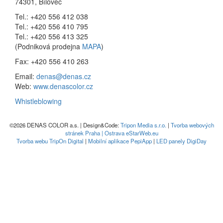
74301, Bílovec
Tel.: +420 556 412 038
Tel.: +420 556 410 795
Tel.: +420 556 413 325
(Podniková prodejna
MAPA
)
Fax: +420 556 410 263
Email:
denas@denas.cz
Web:
www.denascolor.cz
Whistleblowing
©2026 DENAS COLOR a.s. | Design&Code:
Tripon Media s.r.o.
|
Tvorba webových
stránek Praha | Ostrava eStarWeb.eu
Tvorba webu TripOn Digital
|
Mobilní aplikace PepiApp
|
LED panely DigiDay