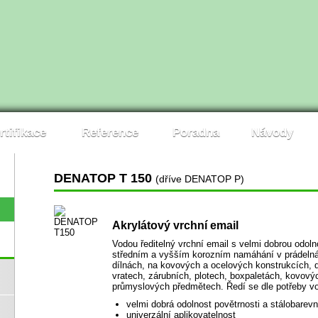
rtifikace
Reference
Poradna
Návody
DENATOP T 150
(dříve DENATOP P)
Akrylátový vrchní email
Vodou ředitelný vrchní email s velmi dobrou odoln
středním a vyšším korozním namáhání v prádelná
dílnách, na kovových a ocelových konstrukcích,
vratech, zárubních, plotech, boxpaletách, kovový
průmyslových předmětech. Ředí se dle potřeby vo
velmi dobrá odolnost povětrnosti a stálobarev
univerzální aplikovatelnost