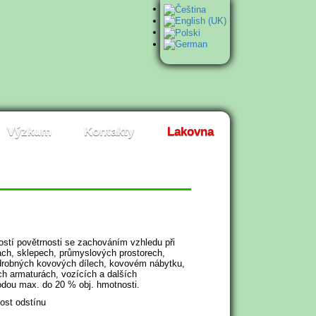
Výzkum
Kontakty
Lakovna
ostí povětrnosti se zachováním vzhledu při
ch, sklepech, průmyslových prostorech,
 drobných kovových dílech, kovovém nábytku,
ch armaturách, vozících a dalších
dou max. do 20 % obj. hmotnosti.
nost odstínu