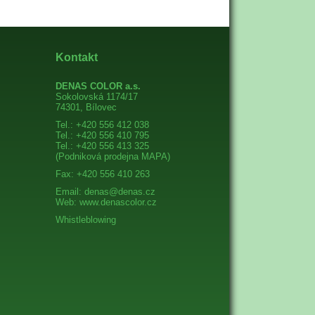
Kontakt
DENAS COLOR a.s.
Sokolovská 1174/17
74301, Bílovec
Tel.: +420 556 412 038
Tel.: +420 556 410 795
Tel.: +420 556 413 325
(Podniková prodejna
MAPA
)
Fax: +420 556 410 263
Email:
denas@denas.cz
Web:
www.denascolor.cz
Whistleblowing