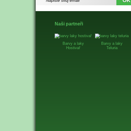
Naši partneři
Barvy a laky
Barvy a laky
Hostivař
Teluria