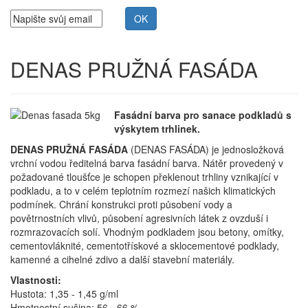
DENAS PRUŽNÁ FASÁDA
Fasádní barva pro sanace podkladů s
výskytem trhlinek.
DENAS PRUŽNÁ FASÁDA
(DENAS FASÁDA) je jednosložková
vrchní vodou ředitelná barva fasádní barva. Nátěr provedený v
požadované tloušťce je schopen překlenout trhliny vznikající v
podkladu, a to v celém teplotním rozmezí našich klimatických
podmínek. Chrání konstrukci proti působení vody a
povětrnostních vlivů, působení agresivních látek z ovzduší i
rozmrazovacích solí. Vhodným podkladem jsou betony, omítky,
cementovláknité, cementotřískové a sklocementové podklady,
kamenné a cihelné zdivo a další stavební materiály.
Vlastnosti:
Hustota: 1,35 - 1,45 g/ml
Hmotnostní sušina: 56 - 66 %