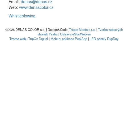
Email:
denas@denas.cz
Web:
www.denascolor.cz
Whistleblowing
©2026 DENAS COLOR a.s. | Design&Code:
Tripon Media s.r.o.
|
Tvorba webových
stránek Praha | Ostrava eStarWeb.eu
Tvorba webu TripOn Digital
|
Mobilní aplikace PepiApp
|
LED panely DigiDay