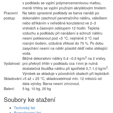
v podkladu se vyplní polymercementovou maltou,
menší trhliny se vyplní pružným akrylátovým tmelem.
Pracovní
Na takto upravené podklady se barva nanáší po
postup:
dokonalém zaschnutí penetračního nátěru, válečkem
nebo stříkáním v neředěné konzistenci ve 2–3
vrstvách s časovým odstupem 12 hodin. Teplota
vzduchu a podkladu při nanášení a schnutí nátěru
nesmí poklesnout pod +5 °C, nejméně 3 °C nad
rosným bodem, vzdušná vlhkost do 70 %. Po dobu
zasychání nesmí na nátěr působit déšť nebo stékající
voda.
2
Běžné dekorativní nátěry 0,4 –0,5 kg/m
na 2 vrstvy,
Vydatnost:
pro překrytí trhlin v podkladu cca 1mm je nutná
2
dostatečná tloušťka nátěru při spotřebě 0,7-1,0 kg/m
.
Výrobek se skladuje v původních obalech při teplotách
Skladování:
+5 až + 25 °C, skladovatelnost min. 12 měsíců od
data výroby. Barva nesmí zmrznout.
Balení:
5 kg, 10 kg, 20 kg
Soubory ke stažení
Technický list
Bezpečnostní list