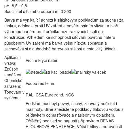
pH: 8,5 - 9,8
Součinitel difuzního odporu m: 3 200
Barva má vynikající adhezi k silikátovým podkladům za sucha i za
mokra, odolnost proti UV záření a povětrnostním vlivům a tvoří
výbornou bariéru proti průniku rozmrazovacích solí do
konstrukce. Vzhledem ke schopnosti síťování povrchu nátěru
působením UV záření má barva velmi nízkou špinivost a
zachovává si dlouhodobě barevnou stálost a estetický účinek.
Aplikační
Vrchní krycí nátěr
vrstva:
Způsob
nanášení:
Chemické
Vodou ředitelné
zařazení:
Tónování v
RAL, CSA Eurotrend, NCS
systému:
Podklad musí být pevný, suchý, zbavený nečistot i
mastnoty. Silně znečištěné podklady tlakovou vodou s
přídavkem odmašťovače a následným oplachem.
Očištěný podklad se napustí přípravkem DENAS
HLOUBKOVÁ PENETRACE. Větší trhliny a nerovnosti