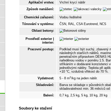
Aplikační vrstva:
Vrchní krycí nátěr
Způsob nanášení:
Chemické zařazení:
Vodou ředitelné
Tónování v systému:
ČSN, RAL, CSA Eurotrend, NCS
Oblast betony:
Prostředí exterier |
interier:
Pracovní postup:
Podklad musí být suchý, zbavený ne
následných starších nátěrů, mastno
penetračním přípravkem DENAS
naředěnou vodou v poměru 1:5. Bar
stříkáním v dodávané konzistenci 
jednotlivými nátěry. Teplota při apl
+10 °C, vzdušná vlhkost do 70 %.
2
Vydatnost:
5 - 8 m
/kg na jeden nátěr.
Skladování:
Barva se skladuje v původních obal
skladovatelnost min. 36 měsíců od 
Balení:
0,7 kg, 2,5 kg, 5 kg, 10 kg, 20 kg
Soubory ke stažení