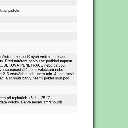
čistot a nesoudržných vrstev podkladu i
ty. Před nátěrem barvou se podklad napustí
 HLOUBKOVÁ PENETRACE nebo barvou
va se nanáší štětcem, válečkem nebo
ve 2–3 vrstvách s odstupem min. 4 hod. mezi
ikaci a schnutí barvy nesmí poklesnout pod
ech při teplotách +5až + 25 °C,
data výroby. Barva nesmí zmrznout!!!