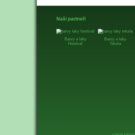
Naši partneři
Barvy a laky
Barvy a laky
Hostivař
Teluria
©2026 DENAS