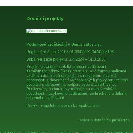
Dotační projekty
Podnikové vzdělávání v Denas color a.s.
Registrační číslo: CZ.03.01.03/00/23_047/0003198
Doba realizace projektu: 1.4.2024 – 31.3.2026
Projekt je zacílen na další profesní vzdělávání
zaměstnanců firmy Denas color a.s. a to formou realizace
vzdělávacích kurzů spojených s rozvíjením znalostí,
schopností a dovedností vyžadovaných pro výkon určitého
povolání s důrazem na podporu osob starších 55 let.
Realizovány budou kurzy měkkých a manažerských
dovedností, jazykového vzdělávání, technického a dalšího
odborného vzdělávání.
Projekt je spolufinancován Evropskou unií.
+více o dotačních projektech
 COLOR a.s. | Design&Code:
Tripon Media s.r.o.
|
Tvorba webových stránek Praha