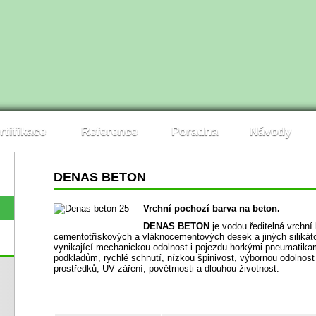
rtifikace
Reference
Poradna
Návody
DENAS BETON
Vrchní pochozí barva na beton.
DENAS BETON
je vodou ředitelná vrchní
cementotřískových a vláknocementových desek a jiných silikátov
vynikající mechanickou odolnost i pojezdu horkými pneumatikam
podkladům, rychlé schnutí, nízkou špinivost, výbornou odolnost
prostředků, UV záření, povětrnosti a dlouhou životnost.