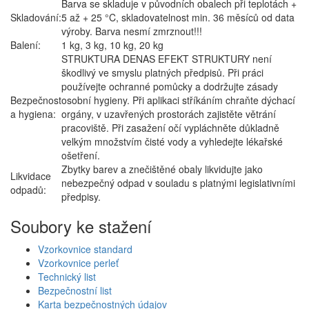
Barva se skladuje v původních obalech při teplotách +
Skladování:
5 až + 25 °C, skladovatelnost min. 36 měsíců od data
výroby. Barva nesmí zmrznout!!!
Balení:
1 kg, 3 kg, 10 kg, 20 kg
STRUKTURA DENAS EFEKT STRUKTURY není
škodlivý ve smyslu platných předpisů. Při práci
používejte ochranné pomůcky a dodržujte zásady
Bezpečnost
osobní hygieny. Při aplikaci stříkáním chraňte dýchací
a hygiena:
orgány, v uzavřených prostorách zajistěte větrání
pracoviště. Při zasažení očí vypláchněte důkladně
velkým množstvím čisté vody a vyhledejte lékařské
ošetření.
Zbytky barev a znečištěné obaly likvidujte jako
Likvidace
nebezpečný odpad v souladu s platnými legislativními
odpadů:
předpisy.
Soubory ke stažení
Vzorkovnice standard
Vzorkovnice perleť
Technický list
Bezpečnostní list
Karta bezpečnostných údajov