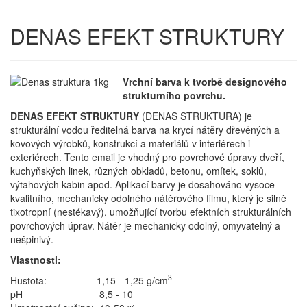
DENAS EFEKT STRUKTURY
Vrchní barva k tvorbě designového
strukturního povrchu.
DENAS EFEKT STRUKTURY
(DENAS STRUKTURA) je
strukturální vodou ředitelná barva na krycí nátěry dřevěných a
kovových výrobků, konstrukcí a materiálů v interiérech i
exteriérech. Tento email je vhodný pro povrchové úpravy dveří,
kuchyňských linek, různých obkladů, betonu, omítek, soklů,
výtahových kabin apod. Aplikací barvy je dosahováno vysoce
kvalitního, mechanicky odolného nátěrového filmu, který je silně
tixotropní (nestékavý), umožňující tvorbu efektních strukturálních
povrchových úprav. Nátěr je mechanicky odolný, omyvatelný a
nešpinivý.
Vlastnosti:
3
Hustota:
1,15 - 1,25 g/cm
pH
8,5 - 10