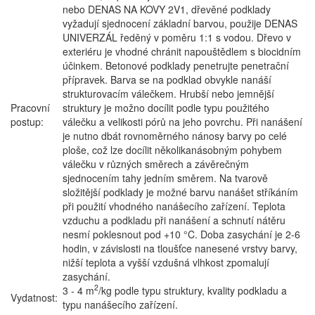
nebo DENAS NA KOVY 2V1, dřevěné podklady
vyžadují sjednocení základní barvou, použije DENAS
UNIVERZÁL ředěný v poměru 1:1 s vodou. Dřevo v
exteriéru je vhodné chránit napouštědlem s biocidním
účinkem. Betonové podklady penetrujte penetrační
přípravek. Barva se na podklad obvykle nanáší
strukturovacím válečkem. Hrubší nebo jemnější
Pracovní
struktury je možno docílit podle typu použitého
postup:
válečku a velikosti pórů na jeho povrchu. Při nanášení
je nutno dbát rovnoměrného nánosy barvy po celé
ploše, což lze docílit několikanásobným pohybem
válečku v různých směrech a závěrečným
sjednocením tahy jedním směrem. Na tvarově
složitější podklady je možné barvu nanášet stříkáním
při použití vhodného nanášecího zařízení. Teplota
vzduchu a podkladu při nanášení a schnutí nátěru
nesmí poklesnout pod +10 °C. Doba zasychání je 2-6
hodin, v závislosti na tloušťce nanesené vrstvy barvy,
nižší teplota a vyšší vzdušná vlhkost zpomalují
zasychání.
2
3 - 4 m
/kg podle typu struktury, kvality podkladu a
Vydatnost:
typu nanášecího zařízení.