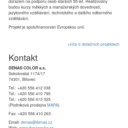
důrazem na podporu osob starších 55 let. Realizovány
budou kurzy měkkých a manažerských dovedností,
jazykového vzdělávání, technického a dalšího odborného
vzdělávání.
Projekt je spolufinancován Evropskou unií.
+více o dotačních projektech
Kontakt
DENAS COLOR a.s.
Sokolovská 1174/17
74301, Bílovec
Tel.: +420 556 412 038
Tel.: +420 556 410 795
Tel.: +420 556 413 325
(Podniková prodejna
MAPA
)
Fax: +420 556 410 263
Email:
denas@denas.cz
Web:
www.denascolor.cz