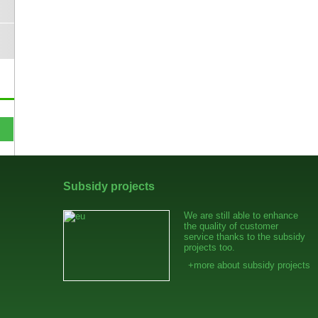
Subsidy projects
We are still able to enhance
the quality of customer
service thanks to the subsidy
projects too.
+more about subsidy projects