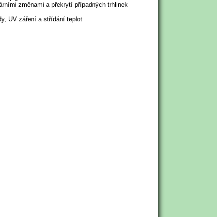
árními změnami a překrytí případných trhlinek
y, UV záření a střídání teplot