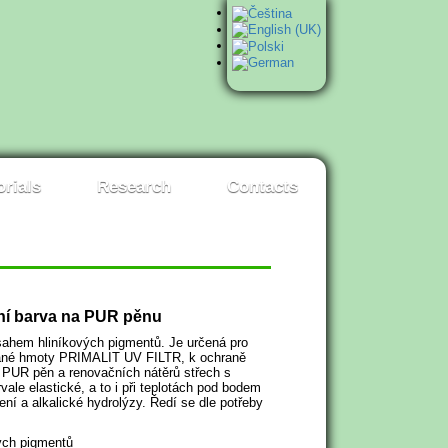
orials
Research
Contacts
ční barva na PUR pěnu
bsahem hliníkových pigmentů. Je určená pro
ované hmoty PRIMALIT UV FILTR, k ochraně
h PUR pěn a renovačních nátěrů střech s
ale elastické, a to i při teplotách pod bodem
ní a alkalické hydrolýzy. Ředí se dle potřeby
vých pigmentů