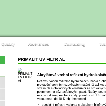
Quality
References
Counseling
Tut
PRIMALIT UV FILTR AL
Akrylátová vrchní reflexní hydroizola
Reflexní vodou ředitelná hydroizolační barva s o
provádění vrchních uzavíracích nátěrů již aplik
střešních a obkladových konstrukci ze stříkanýc
povrchem na bázi asfaltových pásů. Nátěry jsou trv
mrazu, odolné působení vody, povětrnosti, UV záře
vodou max. do 10 % obj. hmotnosti.
speciální reflexní varianta s obsahem hliníko