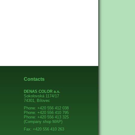
Contacts
DENAS COLOR a.s.
Sokolovská 1174/17
74301, Bílovec
Phone: +420 556 412 038
Phone: +420 556 410 795
Phone: +420 556 413 325
(Company shop
MAP
)
Fax: +420 556 410 263