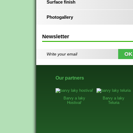
Surface finish
Photogallery
Newsletter
Our partners
Barvy a laky
Barvy a laky
Hostivař
Teluria