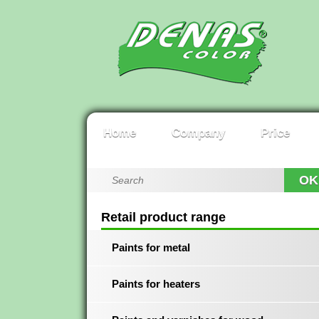
Home
Company
Price
OK
Retail product range
Paints for metal
Paints for heaters