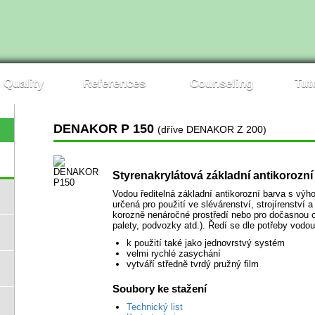
Quality
References
Counseling
Tut
DENAKOR P 150
(dříve DENAKOR Z 200)
Styrenakrylátová základní antikorozní
Vodou ředitelná základní antikorozní barva s výho
určená pro použití ve slévárenství, strojírenství
korozně nenáročné prostředí nebo pro dočasnou o
palety, podvozky atd.). Ředí se dle potřeby vodo
k použití také jako jednovrstvý systém
velmi rychlé zasychání
vytváří středně tvrdý pružný film
Soubory ke stažení
Technický list