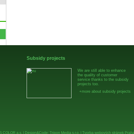
Subsidy projects
We are still able to enhance
the quality of customer
service thanks to the subsidy
projects too.
+more about subsidy projects
 COLOR a.s. | Design&Code:
Tripon Media s.r.o.
|
Tvorba webových stránek Praha