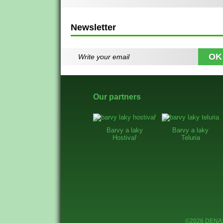
Newsletter
Our partners
Barvy a laky
Barvy a laky
Hostivař
Teluria
©2026 DENAS