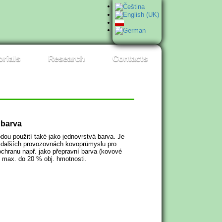
orials
Research
Contacts
 barva
dou použití také jako jednovrstvá barva. Je
 a dalších provozovnách kovoprůmyslu pro
chranu např. jako přepravní barva (kovové
u max. do 20 % obj. hmotnosti.