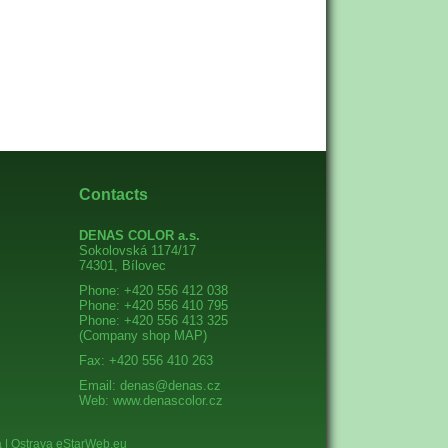
Contacts
DENAS COLOR a.s.
Sokolovská 1174/17
74301, Bílovec
Phone: +420 556 412 038
Phone: +420 556 410 795
Phone: +420 556 413 325
(Company shop
MAP
)
Fax: +420 556 410 263
Email:
denas@denas.cz
Web:
www.denascolor.cz
 | Ostrava eStarWeb.eu