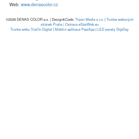
Web:
www.denascolor.cz
©2026 DENAS COLOR a.s. | Design&Code:
Tripon Media s.r.o.
|
Tvorba webových
stránek Praha | Ostrava eStarWeb.eu
Tvorba webu TripOn Digital
|
Mobilní aplikace PepiApp
|
LED panely DigiDay