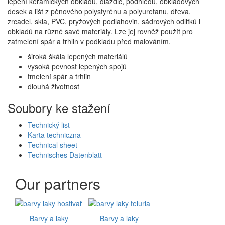
lepení keramických obkladů, dlaždic, podhledů, obkladových
desek a lišt z pěnového polystyrénu a polyuretanu, dřeva,
zrcadel, skla, PVC, pryžových podlahovin, sádrových odlitků i
obkladů na různé savé materiály. Lze jej rovněž použít pro
zatmelení spár a trhlin v podkladu před malováním.
široká škála lepených materiálů
vysoká pevnost lepených spojů
tmelení spár a trhlin
dlouhá životnost
Soubory ke stažení
Technický list
Karta techniczna
Technical sheet
Technisches Datenblatt
Our partners
Barvy a laky
Barvy a laky