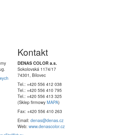
Kontakt
emy
DENAS COLOR a.s.
ug.
Sokolovská 1174/17
74301, Bílovec
owych
Tel.: +420 556 412 038
Tel.: +420 556 410 795
Tel.: +420 556 413 325
(Sklep firmowy
MAPA
)
Fax: +420 556 410 263
Email:
denas@denas.cz
Web:
www.denascolor.cz
ava eStarWeb.eu