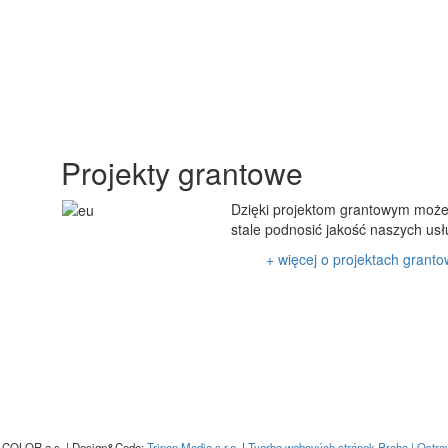
Projekty grantowe
Dzięki projektom grantowym moż
stale podnosić jakość naszych usł
+ więcej o projektach grant
COLOR a.s. | Design&Code:
Tripon Media s.r.o.
|
Tvorba webových stránek Praha | Ostr