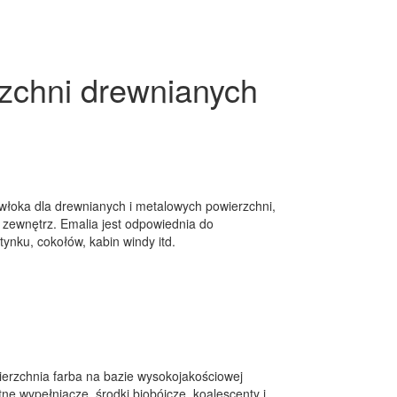
rzchni drewnianych
włoka dla drewnianych i metalowych powierzchni,
 zewnętrz. Emalia jest odpowiednia do
tynku, cokołów, kabin windy itd.
erzchnia farba na bazie wysokojakościowej
tne wypełniacze, środki biobójcze, koalescenty i