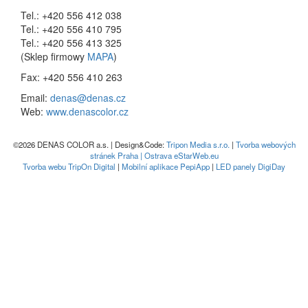
Tel.: +420 556 412 038
Tel.: +420 556 410 795
Tel.: +420 556 413 325
(Sklep firmowy
MAPA
)
Fax: +420 556 410 263
Email:
denas@denas.cz
Web:
www.denascolor.cz
©2026 DENAS COLOR a.s. | Design&Code:
Tripon Media s.r.o.
|
Tvorba webových
stránek Praha | Ostrava eStarWeb.eu
Tvorba webu TripOn Digital
|
Mobilní aplikace PepiApp
|
LED panely DigiDay