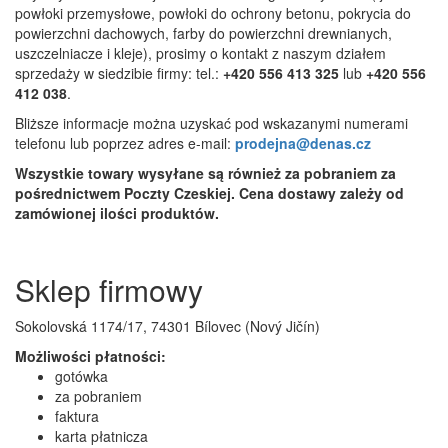
powłoki przemysłowe, powłoki do ochrony betonu, pokrycia do
powierzchni dachowych, farby do powierzchni drewnianych,
uszczelniacze i kleje), prosimy o kontakt z naszym działem
sprzedaży w siedzibie firmy: tel.:
+420 556 413 325
lub
+420 556
412 038
.
Bliższe informacje można uzyskać pod wskazanymi numerami
telefonu lub poprzez adres e-mail:
prodejna@denas.cz
Wszystkie towary wysyłane są również za pobraniem za
pośrednictwem Poczty Czeskiej. Cena dostawy zależy od
zamówionej ilości produktów.
Sklep firmowy
Sokolovská 1174/17, 74301 Bílovec (Nový Jičín)
Możliwości płatności:
gotówka
za pobraniem
faktura
karta płatnicza