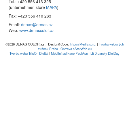
Tel.: +420 556 413 325
(unternehmen store
MAPA
)
Fax: +420 556 410 263
Email:
denas@denas.cz
Web:
www.denascolor.cz
©2026 DENAS COLOR a.s. | Design&Code:
Tripon Media s.r.o.
|
Tvorba webových
stránek Praha | Ostrava eStarWeb.eu
Tvorba webu TripOn Digital
|
Mobilní aplikace PepiApp
|
LED panely DigiDay